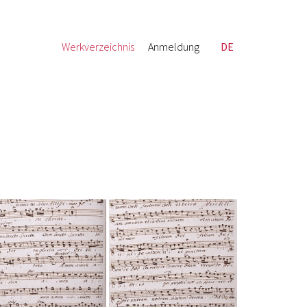
DE
Werkverzeichnis
Anmeldung
EN