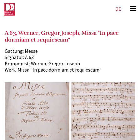
DE
EN
A 63, Werner, Gregor Joseph, Missa "In pace
dormiam et requiescam"
Gattung:
Messe
Signatur:
A 63
Komponist:
Werner, Gregor Joseph
Werk:
Missa "In pace dormiam et requiescam"