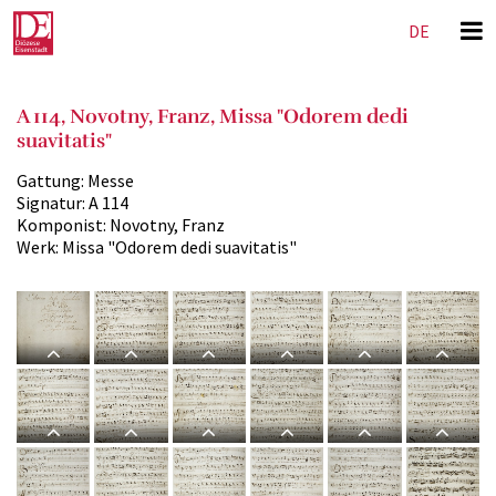
DE
EN
A 114, Novotny, Franz, Missa "Odorem dedi
suavitatis"
Gattung:
Messe
Signatur:
A 114
Komponist:
Novotny, Franz
Werk:
Missa "Odorem dedi suavitatis"
A 114,
A 114,
A 114,
A 114,
A 114,
A 114,
F.
F.
F.
F.
F.
F.
Novotni,
Novotni,
Novotni,
Novotni,
Novotni,
Novotni,
Missa
Missa
Missa
Missa
Missa
Missa
A 114,
A 114,
A 114,
A 114,
A 114,
A 114,
Odorem
Odorem
Odorem
Odorem
Odorem
Odorem
F.
F.
F.
F.
F.
F.
dedi
dedi
dedi
dedi
dedi
dedi
Novotni,
Novotni,
Novotni,
Novotni,
Novotni,
Novotni,