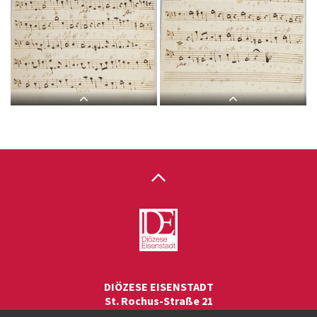
L 9, G.J. Werner, Sub tuum
L 9, G.J. Werner, Sub tuum
praesidium, Violone-1.jpg
praesidium, Violone-2.jpg
L 9, G.J. Werner, Sub tuum
L 9, G.J. Werner, Sub tuum
praesidium, Organo-1.jpg
praesidium, Organo-2.jpg
DIÖZESE EISENSTADT
St. Rochus-Straße 21
7000 Eisenstadt