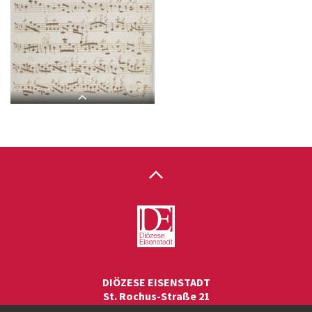
L 2, G.J. Werner, Sub tuum
L 2, G.J. Werner, Sub tuum
praesidium, Basso-2.jpg
praesidium, Violone-1.jpg
L 2, G.J. Werner, Sub tuum
praesidium, Organo-1.jpg
DIÖZESE EISENSTADT
St. Rochus-Straße 21
7000 Eisenstadt