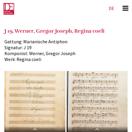
DE
EN
J 19, Werner, Gregor Joseph, Regina coeli
Gattung:
Marianische Antiphon
Signatur:
J 19
Komponist:
Werner, Gregor Joseph
Werk:
Regina coeli