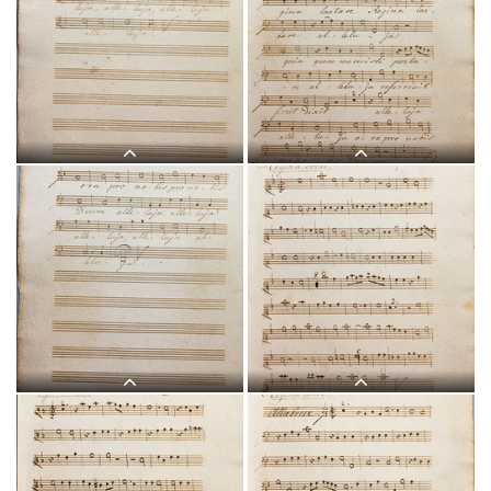
J 19, G.J. Werner, Regina
J 19, G.J. Werner, Regina
coeli, Alto-4.jpg
coeli, Tenore-1.jpg
J 19, G.J. Werner, Regina
J 19, G.J. Werner, Regina
coeli, Tenore-2.jpg
coeli, Basso-1.jpg