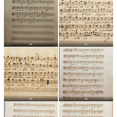
J 19, G.J. Werner, Regina
J 19, G.J. Werner, Regina
coeli, Soprano-4.jpg
coeli, Alto-1.jpg
J 19, G.J. Werner, Regina
J 19, G.J. Werner, Regina
coeli, Alto-2.jpg
coeli, Alto-3.jpg