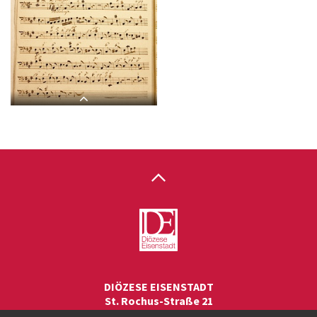
J 12, G.J. Werner, Regina
J 12, G.J. Werner, Regina
coeli, Violone-2.jpg
coeli, Organo-1.jpg
J 12, G.J. Werner, Regina
coeli, Organo-2.jpg
DIÖZESE EISENSTADT
St. Rochus-Straße 21
7000 Eisenstadt