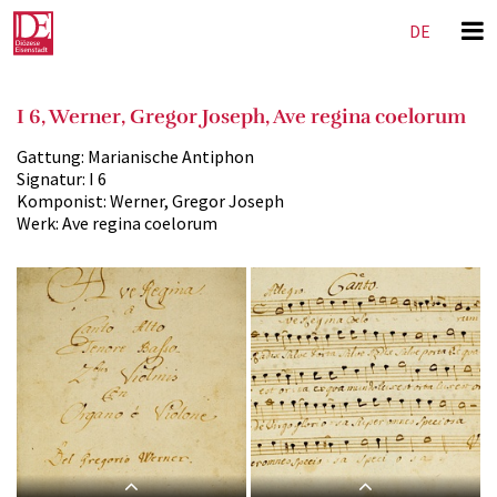
DE
EN
I 6, Werner, Gregor Joseph, Ave regina coelorum
Gattung:
Marianische Antiphon
Signatur:
I 6
Komponist:
Werner, Gregor Joseph
Werk:
Ave regina coelorum