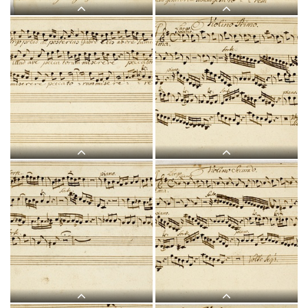
H 4, G.J. Werner, Alma
H 4, G.J. Werner, Alma
redemptoris mater,
redemptoris mater, Tenore
Titelblatt-1.jpg
solo-1.jpg
H 4, G.J. Werner, Alma
H 4, G.J. Werner, Alma
redemptoris mater, Tenore
redemptoris mater, Violino
solo-2.jpg
I-1.jpg