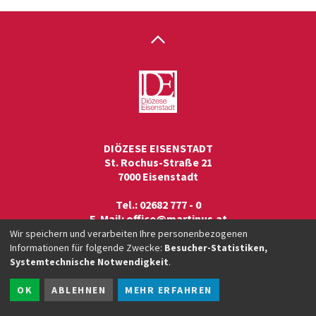
Tenore
Tenore
Tenore
Tenore
Tenore
Tenore
Alma
Alma
Alma
I-1.jpg
I-2.jpg
II-
II-
III-
III-
redemptoris
redemptoris
redemptoris
1.jpg
2.jpg
1.jpg
2.jpg
mater,
mater,
mater,
Titelblatt-
Violone-
Organo-
1.jpg
1.jpg
1.jpg
DIÖZESE EISENSTADT
St. Rochus-Straße 21
7000 Eisenstadt
Tel.: 02682 777 - 0
E-Mail:
office@martinus.at
Wir speichern und verarbeiten Ihre personenbezogenen
Informationen für folgende Zwecke:
Besucher-Statistiken,
Systemtechnische Notwendigkeit
.
OK
ABLEHNEN
MEHR ERFAHREN