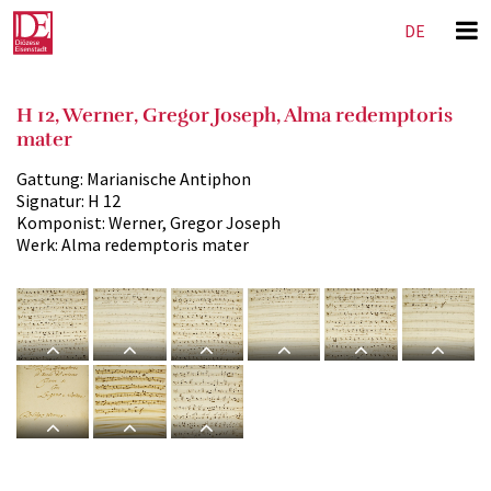
DE
EN
H 12, Werner, Gregor Joseph, Alma redemptoris
mater
Gattung:
Marianische Antiphon
Signatur:
H 12
Komponist:
Werner, Gregor Joseph
Werk:
Alma redemptoris mater
H 12,
H 12,
H 12,
H 12,
H 12,
H 12,
G.J.
G.J.
G.J.
G.J.
G.J.
G.J.
Werner,
Werner,
Werner,
Werner,
Werner,
Werner,
Alma
Alma
Alma
Alma
Alma
Alma
H 12,
H 12,
H 12,
redemptoris
redemptoris
redemptoris
redemptoris
redemptoris
redemptor
G.J.
G.J.
G.J.
mater,
mater,
mater,
mater,
mater,
mater,
Werner,
Werner,
Werner,